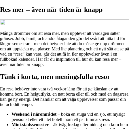
Res mer – även när tiden är knapp
Många drömmer om att resa mer, men upplever att vardagen sätter
gränser. Jobb, familj och andra åtaganden gör det svårt att hitta tid för
längre semestrar – men det betyder inte att du måste ge upp drömmen
om att upptäcka nya platser. Med lite planering och ett nytt sätt att se på
vad en “resa” kan vara, går det att få in fler upplevelser även i en
fullbokad kalender. Här får du inspiration till hur du kan resa mer –
även när tiden är knapp.
Tänk i korta, men meningsfulla resor
En resa behöver inte vara två veckor lång för att ge känslan av att
komma bort. En helgutflykt, en natt borta eller till och med en dagsresa
kan ge ny energi. Det handlar om att välja upplevelser som passar din
tid och ditt tempo.
Weekend i närområdet
– boka en stuga vid en sjö, ett mysigt
pensionat eller ett litet hotell inom ett par timmars resa.
Mini-stadssemester
– åk iväg fredag eftermiddag och kom hem