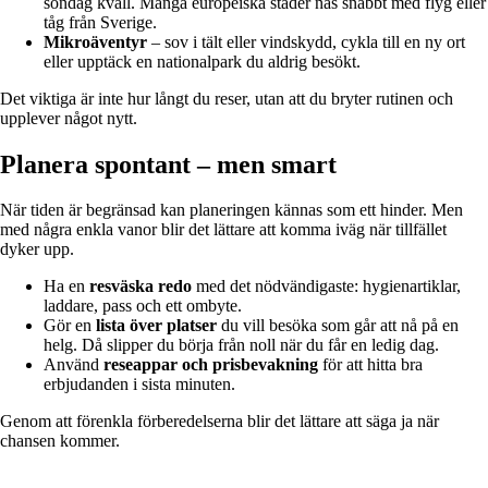
söndag kväll. Många europeiska städer nås snabbt med flyg eller
tåg från Sverige.
Mikroäventyr
– sov i tält eller vindskydd, cykla till en ny ort
eller upptäck en nationalpark du aldrig besökt.
Det viktiga är inte hur långt du reser, utan att du bryter rutinen och
upplever något nytt.
Planera spontant – men smart
När tiden är begränsad kan planeringen kännas som ett hinder. Men
med några enkla vanor blir det lättare att komma iväg när tillfället
dyker upp.
Ha en
resväska redo
med det nödvändigaste: hygienartiklar,
laddare, pass och ett ombyte.
Gör en
lista över platser
du vill besöka som går att nå på en
helg. Då slipper du börja från noll när du får en ledig dag.
Använd
reseappar och prisbevakning
för att hitta bra
erbjudanden i sista minuten.
Genom att förenkla förberedelserna blir det lättare att säga ja när
chansen kommer.