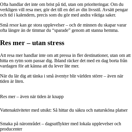
Ofta handlar det inte om brist på tid, utan om prioriteringar. Om du
verkligen vill resa mer, gör det till en del av din livsstil. Avsätt pengar
och tid i kalendern, precis som du gör med andra viktiga saker.
Små resor kan ge stora upplevelser – och de minnen du skapar varar
ofta längre än de timmar du “sparade” genom att stanna hemma.
Res mer – utan stress
Att resa mer handlar inte om att pressa in fler destinationer, utan om att
hitta en rytm som passar dig. Ibland räcker det med en dag borta från
vardagen för att känna att du lever lite mer.
När du lär dig att tänka i små äventyr blir världen större – även när
tiden är liten.
Res mer – även när tiden är knapp
Vattenaktiviteter med utsikt: Så hittar du säkra och natursköna platser
Smaka på närområdet – dagsutflykter med lokala upplevelser och
producenter