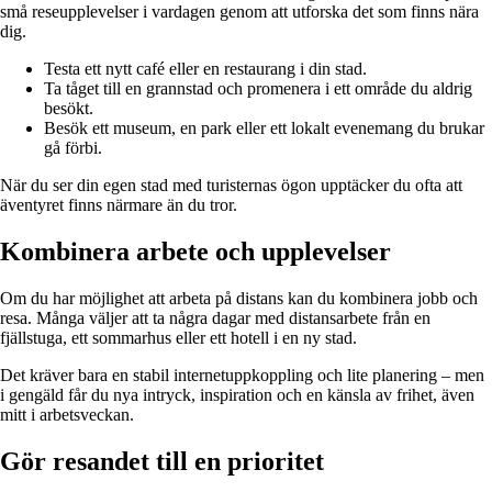
små reseupplevelser i vardagen genom att utforska det som finns nära
dig.
Testa ett nytt café eller en restaurang i din stad.
Ta tåget till en grannstad och promenera i ett område du aldrig
besökt.
Besök ett museum, en park eller ett lokalt evenemang du brukar
gå förbi.
När du ser din egen stad med turisternas ögon upptäcker du ofta att
äventyret finns närmare än du tror.
Kombinera arbete och upplevelser
Om du har möjlighet att arbeta på distans kan du kombinera jobb och
resa. Många väljer att ta några dagar med distansarbete från en
fjällstuga, ett sommarhus eller ett hotell i en ny stad.
Det kräver bara en stabil internetuppkoppling och lite planering – men
i gengäld får du nya intryck, inspiration och en känsla av frihet, även
mitt i arbetsveckan.
Gör resandet till en prioritet